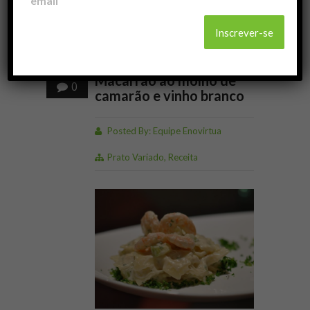
email
18
jun
Macarrão ao molho de
0
camarão e vinho branco
Posted By:
Equipe Enovirtua
Prato Variado
,
Receita