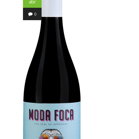
abr
0