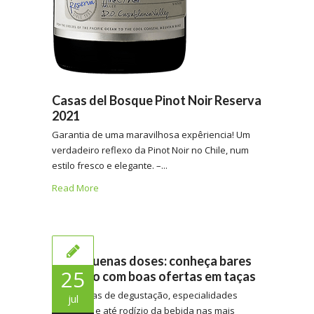
Casas del Bosque Pinot Noir Reserva
2021
Garantia de uma maravilhosa expêriencia! Um
verdadeiro reflexo da Pinot Noir no Chile, num
estilo fresco e elegante. –...
Read More
Em pequenas doses: conheça bares
25
de vinho com boas ofertas em taças
Tem réguas de degustação, especialidades
jul
nacionais e até rodízio da bebida nas mais