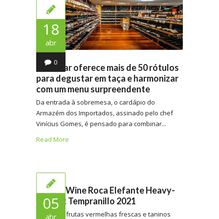
18
abr
0
Wine bar oferece mais de 50 rótulos
para degustar em taça e harmonizar
com um menu surpreendente
Da entrada à sobremesa, o cardápio do
Armazém dos Importados, assinado pelo chef
Vinícius Gomes, é pensado para combinar...
Read More
Citizen Wine Roca Elefante Heavy-
05
Weight Tempranillo 2021
Equilibrar frutas vermelhas frescas e taninos
abr