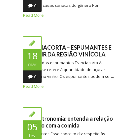
animadas casas cariocas do gênero Por...
0
Read More
FRANCIACORTA – ESPUMANTES E
18
TERROIR DA REGIÃO VINÍCOLA
Dosagem dos espumantes Franciacorta A
mar
dosagem se refere à quantidade de açúcar
presente no vinho. Os espumantes podem ser...
0
Read More
Enogastronomia: entenda a relação
05
do vinho com a comida
Componentes Esse conceito diz respeito às
fev