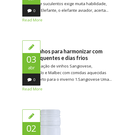
maduros e suculentos exige muita habilidade,
mas Roca Elefante, o elefante aviador, acerta...
0
Read More
Três vinhos para harmonizar com
03
pratos quentes e dias frios
A combinação de vinhos Sangiovese,
abr
Tempranillo e Malbec com comidas aquecidas
traz conforto para o inverno 1.Sangiovese Uma...
0
Read More
02