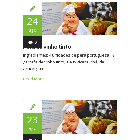
24
ago
0
Pera ao vinho tinto
Ingredientes: 4 unidades de pera portuguesa; ½
garrafa de vinho tinto; 1 e ½ xícara (chá) de
açúcar; 100...
Read More
23
ago