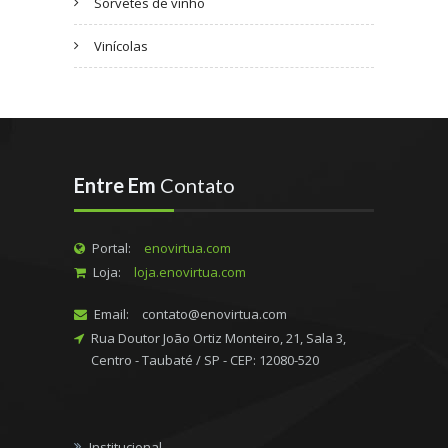
Sorvetes de vinho
Vinícolas
Entre Em
Contato
Portal:
enovirtua.com
Loja:
loja.enovirtua.com
Email:
contato@enovirtua.com
Rua Doutor João Ortiz Monteiro, 21, Sala 3,
Centro - Taubaté / SP - CEP: 12080-520
Institucional