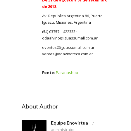
De 31 de agosto a 01 de setembro
de 2018
Av. Republica Argentina 86, Puerto
Iguazú, Misiones, Argentina
(54) 03757 – 422333 ·
odaalvino@iguassumall.com.ar
eventos@iguassumall.com.ar –
ventas@odavinoteca.com.ar
Fonte:
Paranashop
About Author
Equipe Enovirtua
/
administrator