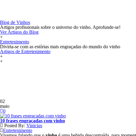
+
Blog
Blog de Vinhos
Artigos profissionais sobre o universo do vinho. Aprofunde-se!
Ver Artigos do Blog
+
Entretenimento
Divirta-se com as estórias mais engraçadas do mundo do vinho
Artigos de Entretenimento
+
+
+
02
maio
0
10 frases engraçadas com vinho
Posted By:
Vinicius
Entretenimento
Vivemos falando que o
vinho
é uma bebida descontraída, para momento