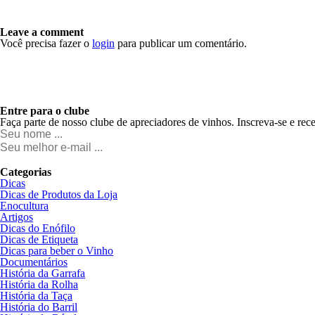
Leave a comment
Você precisa fazer o
login
para publicar um comentário.
Entre para o clube
Faça parte de nosso clube de apreciadores de vinhos. Inscreva-se e rec
Categorias
Dicas
Dicas de Produtos da Loja
Enocultura
Artigos
Dicas do Enófilo
Dicas de Etiqueta
Dicas para beber o Vinho
Documentários
História da Garrafa
História da Rolha
História da Taça
História do Barril