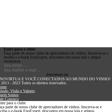
Entre para o
clube
Faça parte de nosso clube de apreciadores de vinhos. Inscreva-se e
receba o e-book EnoExpert, descontos em nossa loja e artigos
exclusivos.
NOVIRTUA E VOCÊ CONECTADOS AO MUNDO DO VINHO!
 2013 - 2023 Todos os direitos reservados.
ome
issão, Visão e Valores
uem Somos
ale Conosco
ntre para o clube
aça parte de nosso clube de apreciadores de vinhos. Inscreva-se e
eceba o e-book EnoExpert, descontos em nossa loja e artigos