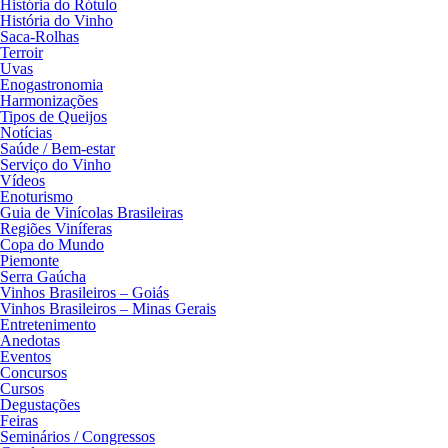
História do Rótulo
História do Vinho
Saca-Rolhas
Terroir
Uvas
Enogastronomia
Harmonizações
Tipos de Queijos
Notícias
Saúde / Bem-estar
Serviço do Vinho
Vídeos
Enoturismo
Guia de Vinícolas Brasileiras
Regiões Viníferas
Copa do Mundo
Piemonte
Serra Gaúcha
Vinhos Brasileiros – Goiás
Vinhos Brasileiros – Minas Gerais
Entretenimento
Anedotas
Eventos
Concursos
Cursos
Degustações
Feiras
Seminários / Congressos