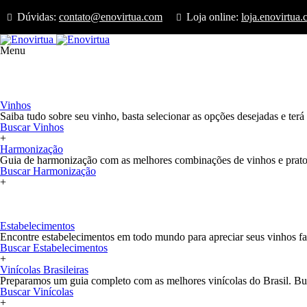
Dúvidas:
contato@enovirtua.com
Loja online:
loja.enovirtua
Menu
Início
Loja
Confrarias
Vinhos e Harmonização
Vinhos
Saiba tudo sobre seu vinho, basta selecionar as opções desejadas e ter
Buscar Vinhos
+
Harmonização
Guia de harmonização com as melhores combinações de vinhos e pratos
Buscar Harmonização
+
+
Estabelecimentos e Vinícolas
Estabelecimentos
Encontre estabelecimentos em todo mundo para apreciar seus vinhos fav
Buscar Estabelecimentos
+
Vinícolas Brasileiras
Preparamos um guia completo com as melhores vinícolas do Brasil. Bus
Buscar Vinícolas
+