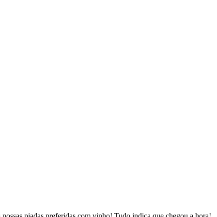
nossas piadas preferidas com vinho! Tudo indica que chegou a hora!