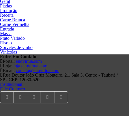
Geral
Piadas
Produção
Receita
Carne Branca
Carne Vermelha
Entrada
Massa
Prato Variado
Risoto
Sorvetes de vinho
Vinícolas
Entre Em
Contato
Portal:
enovirtua.com
Loja:
loja.enovirtua.com
Email:
contato@enovirtua.com
Rua Doutor João Ortiz Monteiro, 21, Sala 3, Centro - Taubaté /
SP - CEP: 12080-520
Institucional
Fale Conosco