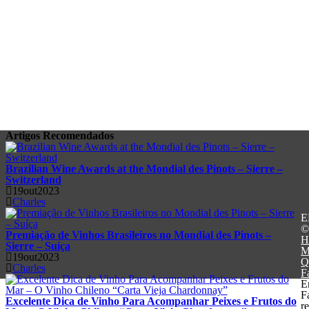
Artigos
Recomendados
Brazilian Wine Awards at the Mondial des Pinots – Sierre –
Switzerland
19out2023
Charles
E
©
Premiação de Vinhos Brasileiros no Mondial des Pinots –
H
Sierre – Suíça
M
19out2023
Q
Charles
F
E
F
Excelente Dica de Vinho Para Acompanhar Peixes e Frutos do
r