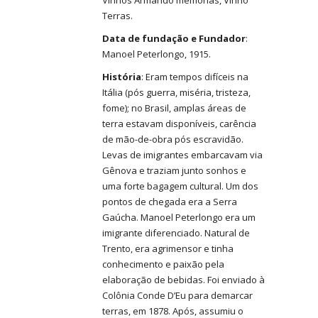
Vinhos Armando memórias, Vinho
Terras.
Data de fundação e Fundador
:
Manoel Peterlongo, 1915.
História
: Eram tempos difíceis na
Itália (pós guerra, miséria, tristeza,
fome); no Brasil, amplas áreas de
terra estavam disponíveis, carência
de mão-de-obra pós escravidão.
Levas de imigrantes embarcavam via
Gênova e traziam junto sonhos e
uma forte bagagem cultural. Um dos
pontos de chegada era a Serra
Gaúcha. Manoel Peterlongo era um
imigrante diferenciado. Natural de
Trento, era agrimensor e tinha
conhecimento e paixão pela
elaboração de bebidas. Foi enviado à
Colônia Conde D’Eu para demarcar
terras, em 1878. Após, assumiu o