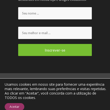
ENOVIRTUA E VOCÊ CONECTADOS AO MUNDO DO
Usamos cookies em nosso site para fornecer uma experiência
VINHO! © 2013 - 2023 Todos os direitos
mais relevante, lembrando suas preferências e visitas repetidas.
reservados.
Ao clicar em “Aceitar”, você concorda com a utilização de
TODOS os cookies.
Home
Missão, Visão e Valores
Quem
Somos
Fale Conosco
Aceitar