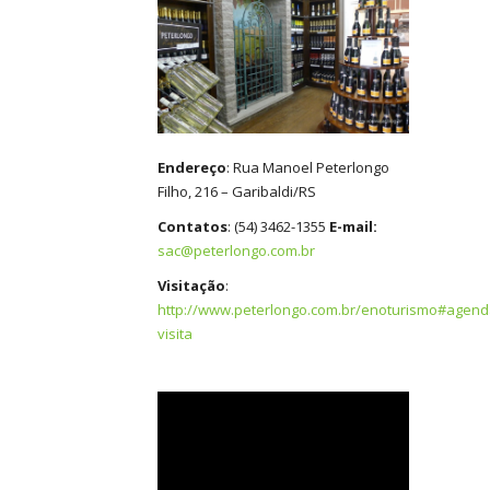
Endereço
: Rua Manoel Peterlongo
Filho, 216 – Garibaldi/RS
Contatos
: (54) 3462-1355
E-mail:
sac@peterlongo.com.br
Visitação
:
http://www.peterlongo.com.br/enoturismo#agend
visita