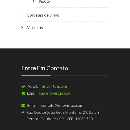
Risoto
Sorvetes de vinho
Vinícolas
Entre Em
Contato
Portal:
enovirtua.com
Loja:
loja.enovirtua.com
Email:
contato@enovirtua.com
Rua Doutor João Ortiz Monteiro, 21, Sala 3,
Centro - Taubaté / SP - CEP: 12080-520