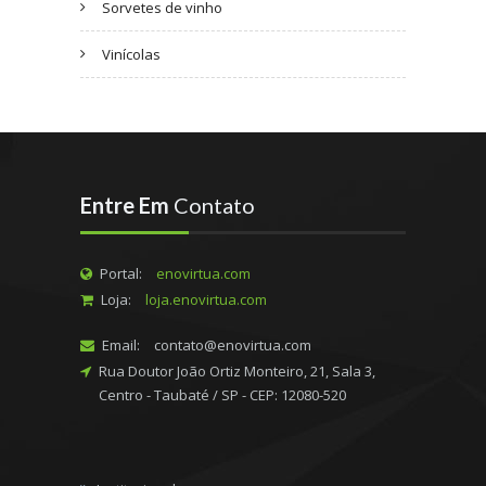
Sorvetes de vinho
Vinícolas
Entre Em
Contato
Portal:
enovirtua.com
Loja:
loja.enovirtua.com
Email:
contato@enovirtua.com
Rua Doutor João Ortiz Monteiro, 21, Sala 3,
Centro - Taubaté / SP - CEP: 12080-520