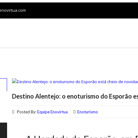
.enovirtua.com
LOJA
CONFRARIAS
VINHOS E HARMONIZAÇÃO
Destino Alentejo: o enoturismo do Esporão e
2
Posted By:
Equipe Enovirtua
Enoturismo
o