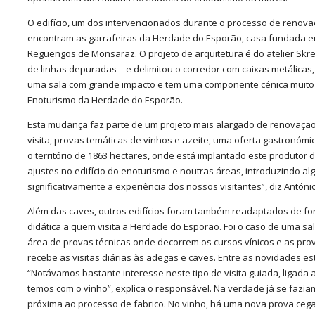
O edifício, um dos intervencionados durante o processo de renov
encontram as garrafeiras da Herdade do Esporão, casa fundada e
Reguengos de Monsaraz. O projeto de arquitetura é do atelier Skrei
de linhas depuradas – e delimitou o corredor com caixas metálicas,
uma sala com grande impacto e tem uma componente cénica muito i
Enoturismo da Herdade do Esporão.
Esta mudança faz parte de um projeto mais alargado de renovação 
visita, provas temáticas de vinhos e azeite, uma oferta gastronóm
o território de 1863 hectares, onde está implantado este produtor
ajustes no edifício do enoturismo e noutras áreas, introduzindo 
significativamente a experiência dos nossos visitantes”, diz António
Além das caves, outros edifícios foram também readaptados de f
didática a quem visita a Herdade do Esporão. Foi o caso de uma s
área de provas técnicas onde decorrem os cursos vínicos e as provas
recebe as visitas diárias às adegas e caves. Entre as novidades es
“Notávamos bastante interesse neste tipo de visita guiada, ligad
temos com o vinho”, explica o responsável. Na verdade já se fazia
próxima ao processo de fabrico. No vinho, há uma nova prova cega