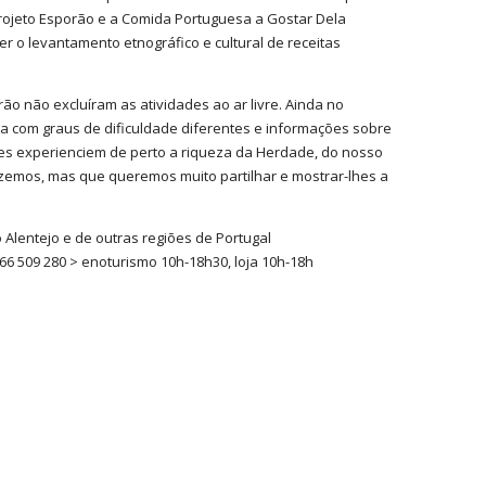
projeto Esporão e a Comida Portuguesa a Gostar Dela
er o levantamento etnográfico e cultural de receitas
ão não excluíram as atividades ao ar livre. Ainda no
da com graus de dificuldade diferentes e informações sobre
tes experienciem de perto a riqueza da Herdade, do nosso
azemos, mas que queremos muito partilhar e mostrar-lhes a
 Alentejo e de outras regiões de Portugal
6 509 280 > enoturismo 10h-18h30, loja 10h-18h