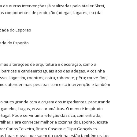
e outras intervenções já realizadas pelo Atelier Skrei,
o as componentes de produção (adegas, lagares, etc) da
ade do Esporão
gumas alterações de arquitetura e decoração, como a
 barricas e candeeiros iguais aos das adegas. A cozinha
l, lagostim, coentros; ostra, rabanete, pêra; couve-flor,
Podemos atender mais pessoas com esta intervenção e também
ão muito grande com a origem dos ingredientes, procurando
cogumelos, bagas, ervas aromáticas. O menu é inspirado
tugal. Pode servir uma refeição clássica, com entrada,
ilhar. Para conhecer melhor a cozinha do Esporão, existe
r Carlos Teixeira, Bruno Caseiro e Filipa Gonçalves –
re as boas-novas que saem da cozinha estão também pratos