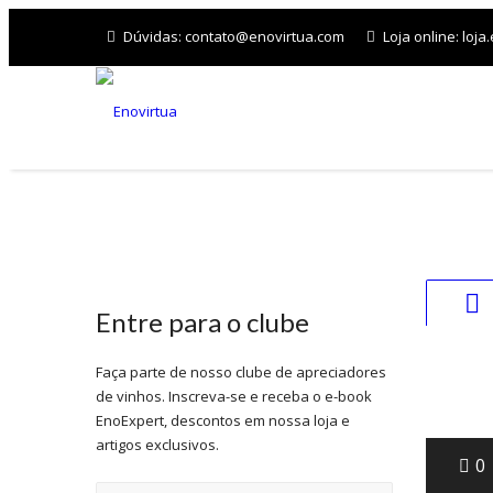
Dúvidas:
contato@enovirtua.com
Loja online:
loja
INÍCIO
Entre para o clube
1
Faça parte de nosso clube de apreciadores
de vinhos. Inscreva-se e receba o e-book
mai
EnoExpert, descontos em nossa loja e
artigos exclusivos.
0