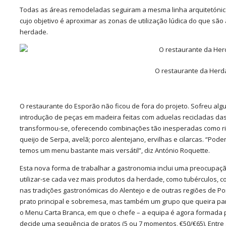
Todas as áreas remodeladas seguiram a mesma linha arquitetónica d
cujo objetivo é aproximar as zonas de utilização lúdica do que sã
herdade.
O restaurante da Herd
O restaurante do Esporão não ficou de fora do projeto. Sofreu al
introdução de peças em madeira feitas com aduelas recicladas das
transformou-se, oferecendo combinações tão inesperadas como risso
queijo de Serpa, avelã; porco alentejano, ervilhas e cilarcas. “
temos um menu bastante mais versátil”, diz António Roquette.
Esta nova forma de trabalhar a gastronomia inclui uma preocupaç
utilizar-se cada vez mais produtos da herdade, como tubérculos, 
nas tradições gastronómicas do Alentejo e de outras regiões de Por
prato principal e sobremesa, mas também um grupo que queira part
o Menu Carta Branca, em que o chefe – a equipa é agora formada po
decide uma sequência de pratos (5 ou 7 momentos, €50/€65). Ent