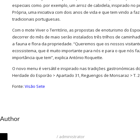
especiais como. por exemplo, um arroz de cabidela, inspirado no 
Própria, uma iniciativa com dois anos de vida e que tem vindo a faz
tradicionais portuguesas.
Com o mote Viver o Território, as propostas de enoturismo do Espor
decorrer do mês de maio serão instalados três trilhos de caminha
a fauna e flora da propriedade. “Queremos que os nossos visitan
ecossistema, que é muito importante para nós e para o que nós f
importância que tem”, explica António Roquette.
O novo menu é versátil e inspirado nas tradições gastronómicas do
Herdade do Esporão > Apartado 31, Reguengos de Monsaraz > T. 26
Fonte:
Visão Sete
 Author
/
administrator