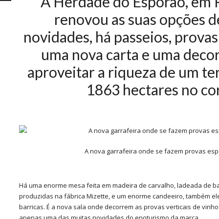
A Herdade do Esporão, em 
renovou as suas opções d
novidades, há passeios, provas 
uma nova carta e uma decora
aproveitar a riqueza de um te
1863 hectares no co
A nova garrafeira onde se fazem provas espe
Há uma enorme mesa feita em madeira de carvalho, ladeada de ba
produzidas na fábrica Mizette, e um enorme candeeiro, também ele
barricas. É a nova sala onde decorrem as provas verticais de vinho
apenas uma das muitas novidades do enoturismo da marca.