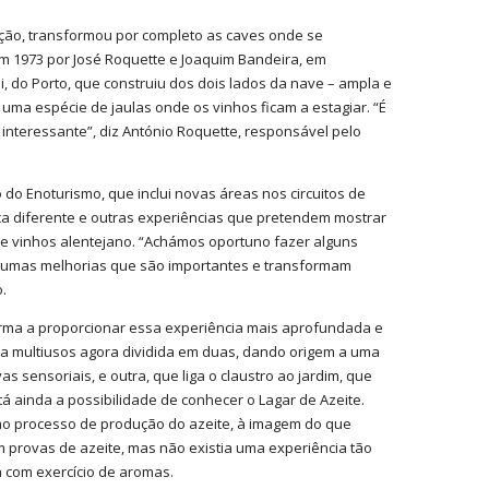
ação, transformou por completo as caves onde se
m 1973 por José Roquette e Joaquim Bandeira, em
, do Porto, que construiu dos dois lados da nave – ampla e
 uma espécie de jaulas onde os vinhos ficam a estagiar. “É
nteressante”, diz António Roquette, responsável pelo
do Enoturismo, que inclui novas áreas nos circuitos de
ica diferente e outras experiências que pretendem mostrar
 de vinhos alentejano. “Achámos oportuno fazer alguns
algumas melhorias que são importantes e transformam
.
orma a proporcionar essa experiência mais aprofundada e
ala multiusos agora dividida em duas, dando origem a uma
 sensoriais, e outra, que liga o claustro ao jardim, que
tá ainda a possibilidade de conhecer o Lagar de Azeite.
a ao processo de produção do azeite, à imagem do que
m provas de azeite, mas não existia uma experiência tão
 com exercício de aromas.