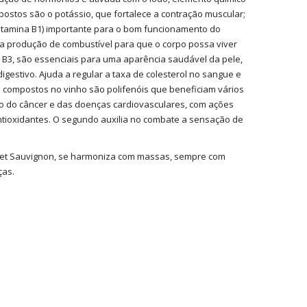
ostos são o potássio, que fortalece a contração muscular;
(vitamina B1) importante para o bom funcionamento do
 na produção de combustível para que o corpo possa viver
 e B3, são essenciais para uma aparência saudável da pele,
igestivo. Ajuda a regular a taxa de colesterol no sangue e
 compostos no vinho são polifenóis que beneficiam vários
ão do câncer e das doenças cardiovasculares, com ações
antioxidantes. O segundo auxilia no combate a sensação de
rnet Sauvignon, se harmoniza com massas, sempre com
ças.