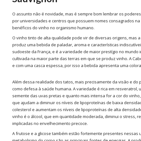
O assunto não é novidade, mas é sempre bom lembrar os poderes 
por universidades e centros que possuem nomes consagrados na p
benéficos do vinho no organismo humano.
O vinho tinto de alta qualidade pode vir de diversas origens, mas a
produz uma bebida de paladar, aroma e características indiscutívei
sudoeste da França, e é a variedade de maior prestígio no mundo in
cultivada na maior parte das terras em que se produz vinho. A C
e com uma casca espessa, por isso a bebida apresenta uma coloraç
Além dessa realidade dos tatos, mais precisamente da visão e do 
como defesa à saúde humana. A variedade é rica em resveratrol, 
semente das uvas pretas e quanto mais intensa for a cor do vinho,
que ajudam a diminuir os níveis de lipoproteínas de baixa densid
colesterol e aumentam os níveis de lipoproteínas de alta densidade
vinho é o álcool, que em quantidade moderada, diminui o stress, re
implicadas no envelhecimento precoce.
A frutose e a glicose também estão fortemente presentes nessas
metabolismo do corpo são as principais fontes de energias. A pro