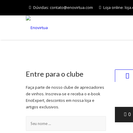
Dúvidas:
contato@enovirtua.com
Loja online:
loja
INÍCIO
Entre para o clube
0
Faça parte de nosso clube de apreciadores
de vinhos. Inscreva-se e receba o e-book
nov
EnoExpert, descontos em nossa loja e
artigos exclusivos.
0