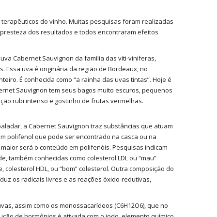
terapêuticos do vinho. Muitas pesquisas foram realizadas
resteza dos resultados e todos encontraram efeitos
 uva Cabernet Sauvignon da família das viti-viniferas,
s. Essa uva é originária da região de Bordeaux, no
teiro. É conhecida como “a rainha das uvas tintas”. Hoje é
abernet Sauvignon tem seus bagos muito escuros, pequenos
ão rubi intenso e gostinho de frutas vermelhas.
paladar, a Cabernet Sauvignon traz substâncias que atuam
um polifenol que pode ser encontrado na casca ou na
 maior será o conteúdo em polifenóis. Pesquisas indicam
ade, também conhecidas como colesterol LDL ou “mau”
, colesterol HDL, ou “bom” colesterol. Outra composição do
duz os radicais livres e as reações óxido-redutivas,
 uvas, assim como os monossacarídeos (C6H12O6), que no
dução de hormônios é ativada com o iodo, elemento químico