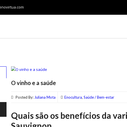
.enovirtua.com
LOJA
CONFRARIAS
VINHOS E HARMONIZAÇÃO
2
O vinho e a saúde
Posted By:
Juliana Mota
Enocultura
,
Saúde / Bem-estar
Quais são os benefícios da va
Sauvignon