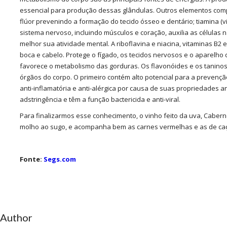
essencial para produção dessas glândulas. Outros elementos comp
flúor prevenindo a formação do tecido ósseo e dentário; tiamina 
sistema nervoso, incluindo músculos e coração, auxilia as células
melhor sua atividade mental. A riboflavina e niacina, vitaminas B2
boca e cabelo. Protege o fígado, os tecidos nervosos e o aparelho d
favorece o metabolismo das gorduras. Os flavonóides e os taninos
órgãos do corpo. O primeiro contém alto potencial para a prevenç
anti-inflamatória e anti-alérgica por causa de suas propriedades 
adstringência e têm a função bactericida e anti-viral.
Para finalizarmos esse conhecimento, o vinho feito da uva, Cabe
molho ao sugo, e acompanha bem as carnes vermelhas e as de ca
Fonte:
Segs.com
 Author