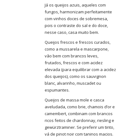
Já os queijos azuis, aqueles com
fungos, harmonizam perfeitamente
com vinhos doces de sobremesa,
pois o contraste do sal e do doce,
nesse caso, casa muito bem.
Queijos frescos e frescos curados,
como a mussarela e mascarpone,
vão bem com brancos leves,
frutados, frescos e com acidez
elevada (para equilibrar com a acidez
dos queijos), como os sauvignon
blanc, alvarinho, muscadet ou
espumantes.
Queijos de massa mole e casca
aveludada, como brie, chamois d’or e
camembert, combinam com brancos
ricos feitos de chardonnay, riesling e
gewürztraminer. Se preferir um tinto,
vá de pinot noir com taninos macios.