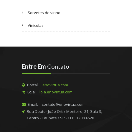
Sorvetes de vinho
Vinícolas
Entre Em
Contato
Portal:
enovirtua.com
Loja:
loja.enovirtua.com
Email:
contato@enovirtua.com
Rua Doutor João Ortiz Monteiro, 21, Sala 3,
Centro - Taubaté / SP - CEP: 12080-520