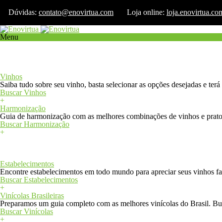
Dúvidas:
contato@enovirtua.com
Loja online:
loja.enovirtua.co
Menu
Início
Loja
Confrarias
Vinhos e Harmonização
Vinhos
Saiba tudo sobre seu vinho, basta selecionar as opções desejadas e ter
Buscar Vinhos
+
Harmonização
Guia de harmonização com as melhores combinações de vinhos e pratos
Buscar Harmonização
+
+
Estabelecimentos e Vinícolas
Estabelecimentos
Encontre estabelecimentos em todo mundo para apreciar seus vinhos fav
Buscar Estabelecimentos
+
Vinícolas Brasileiras
Preparamos um guia completo com as melhores vinícolas do Brasil. Bus
Buscar Vinícolas
+