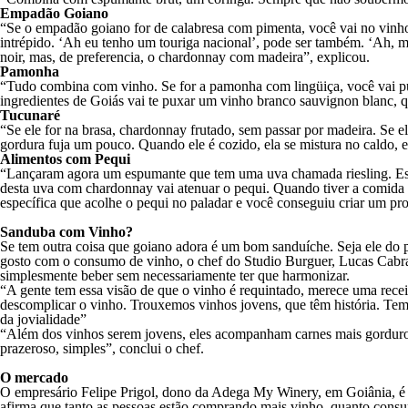
Empadão Goiano
“Se o empadão goiano for de calabresa com pimenta, você vai no vinho t
intrépido. ‘Ah eu tenho um touriga nacional’, pode ser também. ‘Ah, m
noir, mas, de preferencia, o chardonnay com madeira”, explicou.
Pamonha
“Tudo combina com vinho. Se for a pamonha com lingüiça, você vai puxa
ingredientes de Goiás vai te puxar um vinho branco sauvignon blanc, q
Tucunaré
“Se ele for na brasa, chardonnay frutado, sem passar por madeira. Se
gordura fuja um pouco. Quando ele é cozido, ela se mistura no caldo, e
Alimentos com Pequi
“Lançaram agora um espumante que tem uma uva chamada riesling. Esta
desta uva com chardonnay vai atenuar o pequi. Quando tiver a comida 
específica que acolhe o pequi no paladar e você conseguiu criar um pro
Sanduba com Vinho?
Se tem outra coisa que goiano adora é um bom sanduíche. Seja ele do 
gosto com o consumo de vinho, o chef do Studio Burguer, Lucas Cabra
simplesmente beber sem necessariamente ter que harmonizar.
“A gente tem essa visão de que o vinho é requintado, merece uma recei
descomplicar o vinho. Trouxemos vinhos jovens, que têm história. Tem 
da jovialidade”
“Além dos vinhos serem jovens, eles acompanham carnes mais gordurosas
prazeroso, simples”, conclui o chef.
O mercado
O empresário Felipe Prigol, dono da Adega My Winery, em Goiânia, é 
afirma que tanto as pessoas estão comprando mais vinho, quanto consu