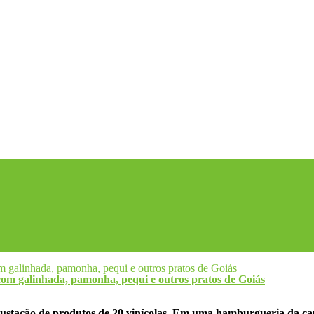
om galinhada, pamonha, pequi e outros pratos de Goiás
gustação de produtos de 20 vinícolas. Em uma hamburgueria da capi