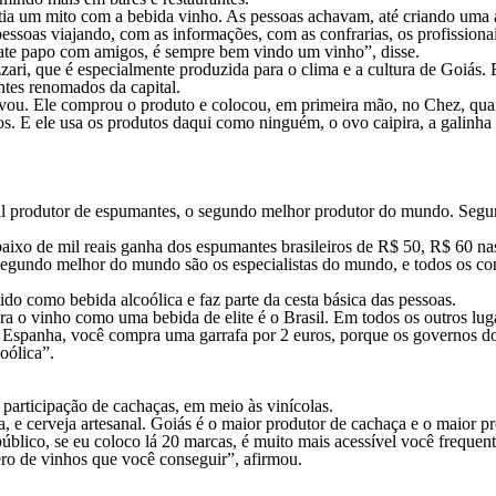
tia um mito com a bebida vinho. As pessoas achavam, até criando uma 
essoas viajando, com as informações, com as confrarias, os profission
ate papo com amigos, é sempre bem vindo um vinho”, disse.
i, que é especialmente produzida para o clima e a cultura de Goiás. E
antes renomados da capital.
ou. Ele comprou o produto e colocou, em primeira mão, no Chez, quand
. E ele usa os produtos daqui como ninguém, o ovo caipira, a galinha ca
l produtor de espumantes, o segundo melhor produtor do mundo. Segund
o de mil reais ganha dos espumantes brasileiros de R$ 50, R$ 60 nas
 segundo melhor do mundo são os especialistas do mundo, e todos os co
do como bebida alcoólica e faz parte da cesta básica das pessoas.
a o vinho como uma bebida de elite é o Brasil. Em todos os outros lug
na Espanha, você compra uma garrafa por 2 euros, porque os governos
oólica”.
 participação de cachaças, em meio às vinícolas.
cerveja artesanal. Goiás é o maior produtor de cachaça e o maior produ
público, se eu coloco lá 20 marcas, é muito mais acessível você frequen
ero de vinhos que você conseguir”, afirmou.