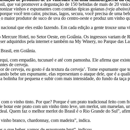
asil, que vai promover a degustação de 150 bebidas de mais de 20 vinícol
monizar vinhos e espumantes com comidas típicas goianas
(veja abaixo)
orque você tem calor, piscinas, lagos, secura, você precisa de uma be
é o maior produtor de suco de uva do centro-oeste e produz um vinho q
 nacional que eles estão fazendo. Em cada edição a gente trouxe uma v
, no Mercure Hotel, no Setor Oeste, em Goiânia. Os ingressos variam de
ser adquiridos pela internet e também na My Winery, no Parque das Lar
 Brasil, em Goiânia.
qui, com empadão, tucunaré e até com pamonha. Ele afirma que existe
tes de cerveja.
 de cerveja, eu gosto é da textura da cerveja’. Tome espumante que te
 quando bebe um espumante, elas representam o ataque dele, que é a qu
 a bolinha for pequena e subir com mais intensidade, do fundo da taça p
m o vinho tinto. Por que? Porque é um prato tradicional feito com fran
botar este prato com um vinho tinto leve, um merlot, um marselan, um
 ideal. Quem faz o melhor merlot do Brasil é o Rio Grande do Sul”, afir
 vinho branco, chardonnay, com madeira”, indica.
 o que beber, vamos de espumante brut”, indicou.