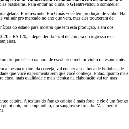
as brasileiras. Para entrar no clima, o
G1
entrevistou o sommelier
.
bida gelada. É refrescante. Em Goiás você tem produção de vinho. Na
ue vai sair pro mercado no ano que vem, mas eles trouxeram de
inícola do estado para mostrar que tem esta produção, além dos
 R$ 70 a R$ 120, a depender do local de compra do ingresso e da
anjeiras.
 um truque básico na hora de escolher o melhor vinho ou espumante.
m a mesma textura da cerveja, vai encher a sua boca de bolinhas, de
alidade que você experimenta sem que você conheça. Então, quanto mais
ra cima, mais qualidade e mais técnica na elaboração vai ter, mas
go caipira. A textura do frango caipira é mais forte, e ele é um frango
 pinot noir, um tempranilho, um sangiovese frutado. Mas merlot
ma.