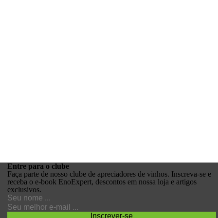
Entre para o
clube
Faça parte de nosso clube de apreciadores de vinhos. Inscreva-se e
receba o e-book EnoExpert, descontos em nossa loja e artigos
exclusivos.