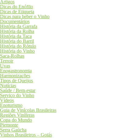
Artigos
Dicas do Enófilo
Dicas de Etiqueta
Dicas para beber o Vinho
Documentários
História da Garrafa
História da Rolha
História da Taça
História do Barril
História do Rótulo
História do Vinho
Saca-Rolhas
Terroir
Uvas
Enogastronomia
Harmonizações
Tipos de Queijos
Notícias
Saúde / Bem-estar
Serviço do Vinho
Vídeos
Enoturismo
Guia de Vinícolas Brasileiras
Regiões Viníferas
Copa do Mundo
Piemonte
Serra Gaúcha
Vinhos Brasileiros – Goiás