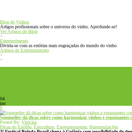
+
Blog
Blog de Vinhos
Artigos profissionais sobre o universo do vinho. Aprofunde-se!
Ver Artigos do Blog
+
Entretenimento
Divirta-se com as estórias mais engraçadas do mundo do vinho
Artigos de Entretenimento
+
+
+
04
jan
0
Sommelier dá dicas sobre como harmonizar vinhos e espumantes c
Posted By:
Vinicius
Dicas do Enófilo
,
Enocultura
,
Enogastronomia
,
Harmonizações
3º Festival Brinda Brasil chega à Goiânia com possibilidade de de