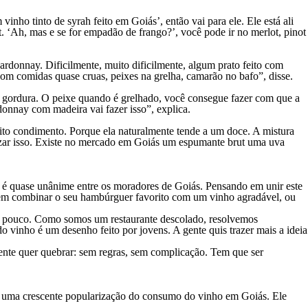
nho tinto de syrah feito em Goiás’, então vai para ele. Ele está ali
. ‘Ah, mas e se for empadão de frango?’, você pode ir no merlot, pinot
rdonnay. Dificilmente, muito dificilmente, algum prato feito com
om comidas quase cruas, peixes na grelha, camarão no bafo”, disse.
 a gordura. O peixe quando é grelhado, você consegue fazer com que a
donnay com madeira vai fazer isso”, explica.
to condimento. Porque ela naturalmente tende a um doce. A mistura
nizar isso. Existe no mercado em Goiás um espumante brut uma uva
 é quase unânime entre os moradores de Goiás. Pensando em unir este
ssem combinar o seu hambúrguer favorito com um vinho agradável, ou
a um pouco. Como somos um restaurante descolado, resolvemos
 vinho é um desenho feito por jovens. A gente quis trazer mais a ideia
ente quer quebrar: sem regras, sem complicação. Tem que ser
e uma crescente popularização do consumo do vinho em Goiás. Ele