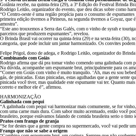
Goiânia recebe, na quinta-feira (29), a 3ª Edição do Festival Brinda Br
Rodrigo Leitão, organizador do evento, que deu dicas sobre como har
“O Centro-oeste é uma região propícia para o consumo de espumantes p
primeira edição tivemos a Pirineus, na segunda tivemos a Goyaz, que 
amostra”.
“Este ano trouxemos a Serra das Galés, com o vinho de syrah e touriga
parceiros que produzem espumantes”, revelou.
O Brinda Brasil vai ocorrer na quinta-feira (29) e na sexta-feira (30)
categoria, que pode incluir um jantar harmonizado. Os convites podem 
Felipe Prigol, dono de adega, e Rodrigo Leitão, organizador do Brinda
Combinando com Goiás
Rodrigo afirma que dá pra tomar vinho comendo uma galinhada com pe
Na dúvida, acompanhe um espumante brut, principalmente para os aman
“Comer em Goiás com vinho é muito tranquilo. ‘Ah, mas eu sou bebedor
gás, de pinicadas. Estas pinicadas, estas agulhadas que a gente sente
pinicada você tiver, mas qualidade este espumante vai ter. Quanto mais
correto e melhor ele é”, afirmou.
HARMONIZAÇÃO
Galinhada com pequi
“A galinhada com pequi vai harmonizar mais comumente, se for vinho, co
com uma carne mais dura. Com sabor muito acentuado, então você pode 
brasileiro, porque estávamos falando de comida brasileira serio o tinto
Pratos com frango de granja
“Se for destes que a gente compra no supermercado, você vai pedir um
Frango que não se sabe a origem
“Combina com espumante brut, um coringa. Sempre que não soubermos