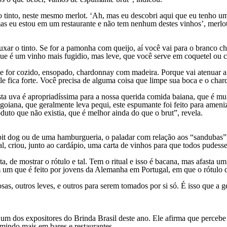
into, neste mesmo merlot. ‘Ah, mas eu descobri aqui que eu tenho um vi
as eu estou em um restaurante e não tem nenhum destes vinhos’, merlot
r o tinto. Se for a pamonha com queijo, aí você vai para o branco cha
ue é um vinho mais fugidio, mas leve, que você serve em coquetel ou c
 ele for cozido, ensopado, chardonnay com madeira. Porque vai atenuar
le fica forte. Você precisa de alguma coisa que limpe sua boca e o char
 uva é apropriadíssima para a nossa querida comida baiana, que é mui
goiana, que geralmente leva pequi, este espumante foi feito para ame
duto que não existia, que é melhor ainda do que o brut”, revela.
pit dog ou de uma hamburgueria, o paladar com relação aos “sandubas”
l, criou, junto ao cardápio, uma carta de vinhos para que todos pude
ta, de mostrar o rótulo e tal. Tem o ritual e isso é bacana, mas afast
um que é feito por jovens da Alemanha em Portugal, em que o rótulo do
, outros leves, e outros para serem tomados por si só. É isso que a g
um dos expositores do Brinda Brasil deste ano. Ele afirma que perceb
mindo mais em bares e restaurantes.