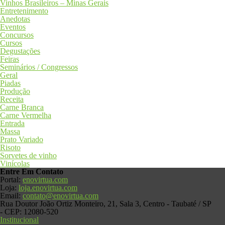
Vinhos Brasileiros – Minas Gerais
Entretenimento
Anedotas
Eventos
Concursos
Cursos
Degustações
Feiras
Seminários / Congressos
Geral
Piadas
Produção
Receita
Carne Branca
Carne Vermelha
Entrada
Massa
Prato Variado
Risoto
Sorvetes de vinho
Vinícolas
Entre Em
Contato
Portal:
enovirtua.com
Loja:
loja.enovirtua.com
Email:
contato@enovirtua.com
Rua Doutor João Ortiz Monteiro, 21, Sala 3, Centro - Taubaté / SP
- CEP: 12080-520
Institucional