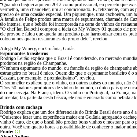
“Quando cheguei aqui em 2012 como profissional, eu percebi que exis
vermelho, uma chandelier, um ar condicionado. E, felizmente, com as p
preciso de uma ocasião especial. Um piquenique, uma cachoeira, um b
A família de Felipe produz uma marca de espumantes, chamada de Cazzar
tão intensa, que a bebida foi incorporada na carta de vinhos de restaur
“O chef Ian Baiochi comprou a ideia do My Winery 01 quando ele prov
ele provou e falou que queria um produto para harmonizar com os pratos
colocou nos quatro restaurantes do grupo dele”, revelou.
Adega My Winery, em Goiânia, Goiás.
Espumantes brasileiros
Rodrigo Leitão explica que o Brasil é considerado, no mercado mundia
produtos na região de Champanhe.
“Nenhum espumante do mundo, ou francês da região de champanhe abaix
estrangeiro no brasil é mico. Quem diz que o espumante brasileiro é o
Cazzari, por exemplo, é premiadíssimo”, revelou.
O sommelier explicou que o vinho, em outros países do mundo, não é ti
“Dos 50 maiores produtores de vinho do mundo, o único país que encar
do que cerveja. Na França, idem. O vinho em Portugual, na França, 
alimentar, faz parte da cesta básica, ele não é encarado como bebida alc
Brinda com cachaça
Rodrigo explica que um dos diferenciais do Brinda Brasil deste ano é a
“Quisemos fazer uma experiência maior em Goiânia agregando cachaça, e 
vinho é caro, de que o brasil bão produz bons vinhos e mostrar para o 
outra. Você tem quatro horas a possibilidade de conhecer o maior núm
Fonte:
G1
About Author