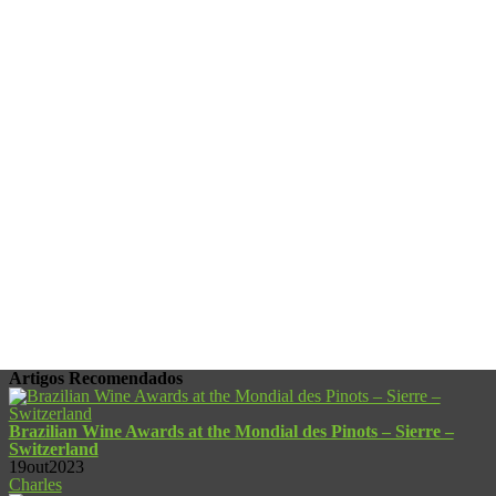
Artigos
Recomendados
Brazilian Wine Awards at the Mondial des Pinots – Sierre –
Switzerland
19out2023
Charles