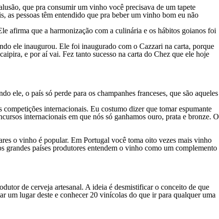
alusão, que pra consumir um vinho você precisava de um tapete
ais, as pessoas têm entendido que pra beber um vinho bom eu não
le afirma que a harmonização com a culinária e os hábitos goianos foi
o ele inaugurou. Ele foi inaugurado com o Cazzari na carta, porque
ipira, e por aí vai. Fez tanto sucesso na carta do Chez que ele hoje
o ele, o país só perde para os champanhes franceses, que são aqueles
 competições internacionais. Eu costumo dizer que tomar espumante
ncursos internacionais em que nós só ganhamos ouro, prata e bronze. O
ares o vinho é popular. Em Portugal você toma oito vezes mais vinho
 dos grandes países produtores entendem o vinho como um complemento
tor de cerveja artesanal. A ideia é desmistificar o conceito de que
tar um lugar deste e conhecer 20 vinícolas do que ir para qualquer uma