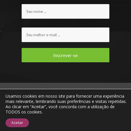
ENOVIRTUA E VOCÊ CONECTADOS AO MUNDO DO
Usamos cookies em nosso site para fornecer uma experiência
VINHO! © 2013 - 2023 Todos os direitos
mais relevante, lembrando suas preferências e visitas repetidas.
reservados.
Ao clicar em “Aceitar”, você concorda com a utilização de
TODOS os cookies.
Home
Missão, Visão e Valores
Quem
Somos
Fale Conosco
Aceitar