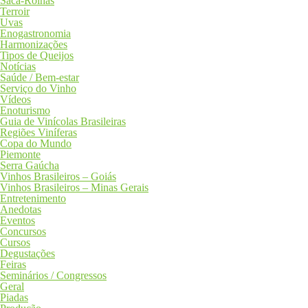
Saca-Rolhas
Terroir
Uvas
Enogastronomia
Harmonizações
Tipos de Queijos
Notícias
Saúde / Bem-estar
Serviço do Vinho
Vídeos
Enoturismo
Guia de Vinícolas Brasileiras
Regiões Viníferas
Copa do Mundo
Piemonte
Serra Gaúcha
Vinhos Brasileiros – Goiás
Vinhos Brasileiros – Minas Gerais
Entretenimento
Anedotas
Eventos
Concursos
Cursos
Degustações
Feiras
Seminários / Congressos
Geral
Piadas