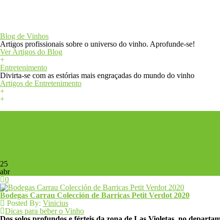
+
Blog
Blog de Vinhos
Artigos profissionais sobre o universo do vinho. Aprofunde-se!
Ver Artigos do Blog
+
Entretenimento
Divirta-se com as estórias mais engraçadas do mundo do vinho
Artigos de Entretenimento
+
+
+
25
abr
0
Bodegas Carrau Colección de Barricas Petit Verdot 2020
Posted By:
Vinicius
Dicas para beber o Vinho
Dos solos profundos e férteis da zona de Las Violetas, no departame