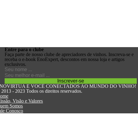
Entre para o
clube
Faça parte de nosso clube de apreciadores de vinhos. Inscreva-se e
receba o e-book EnoExpert, descontos em nossa loja e artigos
exclusivos.
NOVIRTUA E VOCÊ CONECTADOS AO MUNDO DO VINHO!
 2013 - 2023 Todos os direitos reservados.
ome
issão, Visão e Valores
uem Somos
ale Conosco