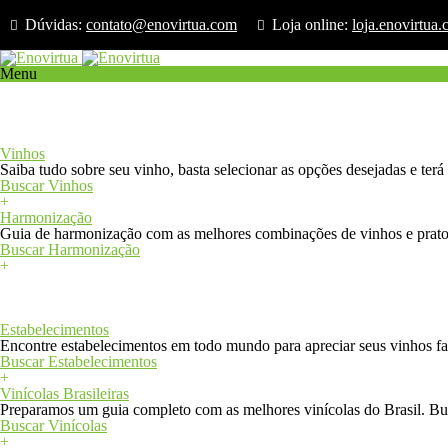
Dúvidas:
contato@enovirtua.com
Loja online:
loja.enovirtua
Menu
Início
Loja
Confrarias
Vinhos e Harmonização
Vinhos
Saiba tudo sobre seu vinho, basta selecionar as opções desejadas e ter
Buscar Vinhos
+
Harmonização
Guia de harmonização com as melhores combinações de vinhos e pratos
Buscar Harmonização
+
+
Estabelecimentos e Vinícolas
Estabelecimentos
Encontre estabelecimentos em todo mundo para apreciar seus vinhos fav
Buscar Estabelecimentos
+
Vinícolas Brasileiras
Preparamos um guia completo com as melhores vinícolas do Brasil. Bus
Buscar Vinícolas
+