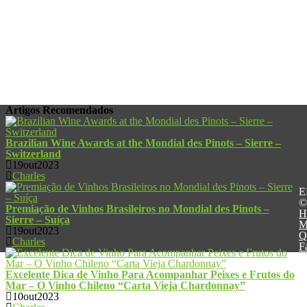
Artigos
Recomendados
Brazilian Wine Awards at the Mondial des Pinots – Sierre –
Switzerland
19out2023
Charles
E
©
Premiação de Vinhos Brasileiros no Mondial des Pinots –
H
Sierre – Suíça
M
19out2023
Q
Charles
F
Excelente Dica de Vinho Para Acompanhar Peixes e Frutos do
Mar – O Vinho Chileno “Carta Vieja Chardonnay”
10out2023