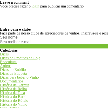
Leave a comment
Você precisa fazer o
login
para publicar um comentário.
Entre para o clube
Faça parte de nosso clube de apreciadores de vinhos. Inscreva-se e rec
Categorias
Dicas
Dicas de Produtos da Loja
Enocultura
Artigos
Dicas do Enófilo
Dicas de Etiqueta
Dicas para beber o Vinho
Documentários
História da Garrafa
História da Rolha
História da Taça
História do Barril
História do Rótulo
História do Vinho