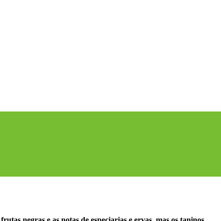
rutas negras e as notas de especiarias e ervas, mas os taninos