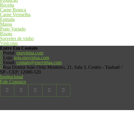
Produção
Receita
Carne Branca
Carne Vermelha
Entrada
Massa
Prato Variado
Risoto
Sorvetes de vinho
Vinícolas
Entre Em
Contato
Portal:
enovirtua.com
Loja:
loja.enovirtua.com
Email:
contato@enovirtua.com
Rua Doutor João Ortiz Monteiro, 21, Sala 3, Centro - Taubaté /
SP - CEP: 12080-520
Institucional
Fale Conosco