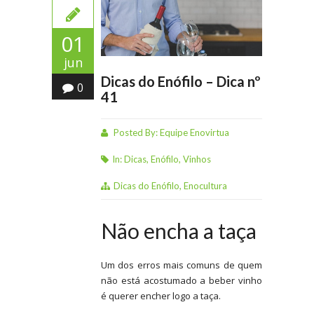
01
jun
Dicas do Enófilo – Dica nº
0
41
Posted By:
Equipe Enovirtua
In:
Dicas
,
Enófilo
,
Vinhos
Dicas do Enófilo
,
Enocultura
Não encha a taça
Um dos erros mais comuns de quem
não está acostumado a beber vinho
é querer encher logo a taça.