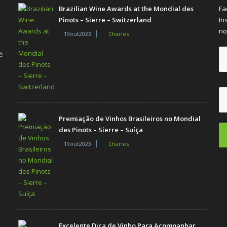
Brazilian Wine Awards at the Mondial des
Fa
Pinots – Sierre – Switzerland
In
no
19out2023
Charles
é
Premiação de Vinhos Brasileiros no Mondial
des Pinots – Sierre – Suíça
19out2023
Charles
Excelente Dica de Vinho Para Acompanhar