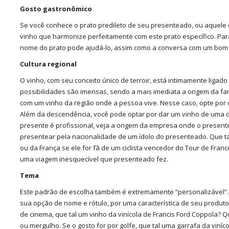
Gosto gastronômico
Se você conhece o prato predileto de seu presenteado, ou aquele
vinho que harmonize perfeitamente com este prato específico. Par
nome do prato pode ajudá-lo, assim como a conversa com um bom
Cultura regional
O vinho, com seu conceito único de terroir, está intimamente ligado
possibilidades são imensas, sendo a mais imediata a origem da fam
com um vinho da região onde a pessoa vive. Nesse caso, opte por o
Além da descendência, você pode optar por dar um vinho de uma d
presente é profissional, veja a origem da empresa onde o presente
presentear pela nacionalidade de um ídolo do presenteado. Que ta
ou da França se ele for fã de um ciclista vencedor do Tour de Fra
uma viagem inesquecível que presenteado fez.
Tema
Este padrão de escolha também é extremamente “personalizável”. 
sua opção de nome e rótulo, por uma característica de seu produt
de cinema, que tal um vinho da vinícola de Francis Ford Coppola? 
ou mergulho. Se o gosto for por golfe, que tal uma garrafa da vin