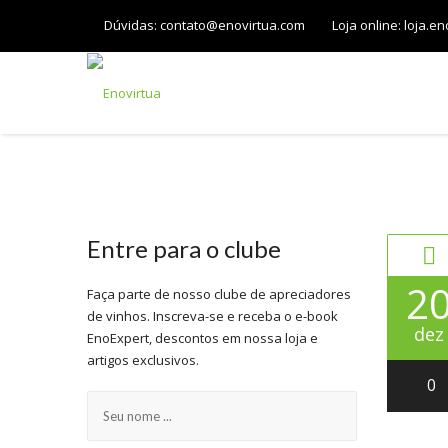
Dúvidas:
contato@enovirtua.com
Loja online:
loja.en
INÍCIO
Entre para o clube
2
Faça parte de nosso clube de apreciadores
de vinhos. Inscreva-se e receba o e-book
dez
EnoExpert, descontos em nossa loja e
artigos exclusivos.
0