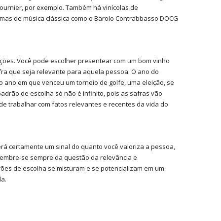
Fournier, por exemplo. Também há vinícolas de
temas de música clássica como o Barolo Contrabbasso DOCG
ações. Você pode escolher presentear com um bom vinho
ra que seja relevante para aquela pessoa. O ano do
o ano em que venceu um torneio de golfe, uma eleição, se
adrão de escolha só não é infinito, pois as safras vão
de trabalhar com fatos relevantes e recentes da vida do
erá certamente um sinal do quanto você valoriza a pessoa,
 Lembre-se sempre da questão da relevância e
rões de escolha se misturam e se potencializam em um
da.