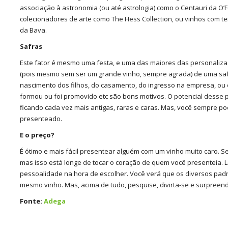
associação à astronomia (ou até astrologia) como o Centauri da O’
colecionadores de arte como The Hess Collection, ou vinhos com 
da Bava.
Safras
Este fator é mesmo uma festa, e uma das maiores das personaliz
(pois mesmo sem ser um grande vinho, sempre agrada) de uma saf
nascimento dos filhos, do casamento, do ingresso na empresa, ou 
formou ou foi promovido etc são bons motivos. O potencial desse p
ficando cada vez mais antigas, raras e caras. Mas, você sempre po
presenteado.
E o preço?
É ótimo e mais fácil presentear alguém com um vinho muito caro. S
mas isso está longe de tocar o coração de quem você presenteia.
pessoalidade na hora de escolher. Você verá que os diversos pad
mesmo vinho. Mas, acima de tudo, pesquise, divirta-se e surpreen
Fonte:
Adega