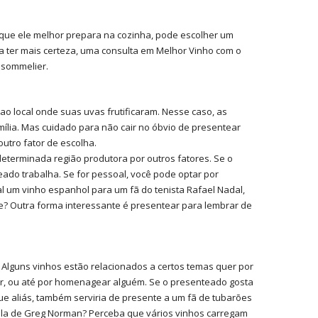
 que ele melhor prepara na cozinha, pode escolher um
a ter mais certeza, uma consulta em Melhor Vinho com o
 sommelier.
 ao local onde suas uvas frutificaram. Nesse caso, as
ília. Mas cuidado para não cair no óbvio de presentear
utro fator de escolha.
eterminada região produtora por outros fatores. Se o
ado trabalha. Se for pessoal, você pode optar por
l um vinho espanhol para um fã do tenista Rafael Nadal,
nce? Outra forma interessante é presentear para lembrar de
Alguns vinhos estão relacionados a certos temas quer por
or, ou até por homenagear alguém. Se o presenteado gosta
Que aliás, também serviria de presente a um fã de tubarões
ícola de Greg Norman? Perceba que vários vinhos carregam