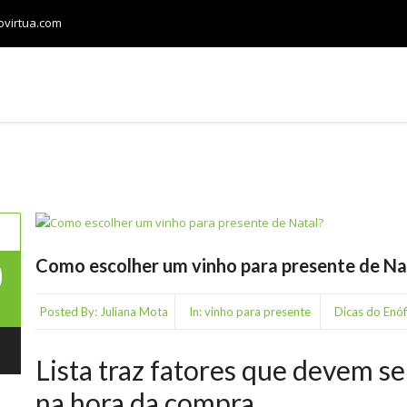
ovirtua.com
LOJA
CONFRARIAS
VINHOS E HARMONIZAÇÃO
0
Como escolher um vinho para presente de Na
Posted By:
Juliana Mota
In:
vinho para presente
Dicas do Enóf
Lista traz fatores que devem s
na hora da compra