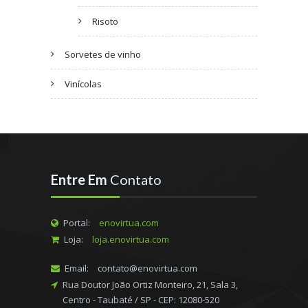
Risoto
Sorvetes de vinho
Vinícolas
Entre Em
Contato
Portal:
enovirtua.com
Loja:
loja.enovirtua.com
Email:
contato@enovirtua.com
Rua Doutor João Ortiz Monteiro, 21, Sala 3,
Centro - Taubaté / SP - CEP: 12080-520