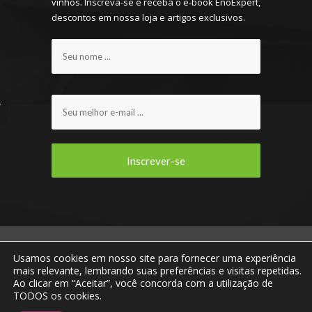
vinhos. Inscreva-se e receba o e-book EnoExpert,
descontos em nossa loja e artigos exclusivos.
ENOVIRTUA E VOCÊ CONECTADOS AO MUNDO DO
Usamos cookies em nosso site para fornecer uma experiência
VINHO! © 2013 - 2023 Todos os direitos
mais relevante, lembrando suas preferências e visitas repetidas.
reservados.
Ao clicar em “Aceitar”, você concorda com a utilização de
TODOS os cookies.
Home
Missão, Visão e Valores
Quem