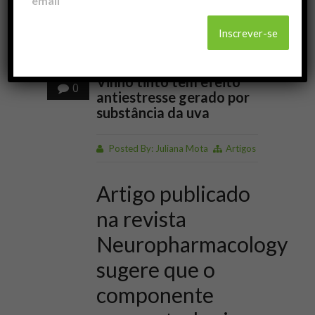
email
02
out
Vinho tinto tem efeito
0
antiestresse gerado por
substância da uva
Posted By:
Juliana Mota
Artigos
Artigo publicado
na revista
Neuropharmacology
sugere que o
componente