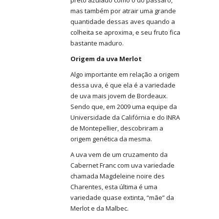
preto azulado como o do pássaro,
mas também por atrair uma grande
quantidade dessas aves quando a
colheita se aproxima, e seu fruto fica
bastante maduro.
Origem da uva Merlot
Algo importante em relação a origem
dessa uva, é que ela é a variedade
de uva mais jovem de Bordeaux.
Sendo que, em 2009 uma equipe da
Universidade da Califórnia e do INRA
de Montepellier, descobriram a
origem genética da mesma.
A uva vem de um cruzamento da
Cabernet Franc com uva variedade
chamada Magdeleine noire des
Charentes, esta última é uma
variedade quase extinta, “mãe” da
Merlot e da Malbec.