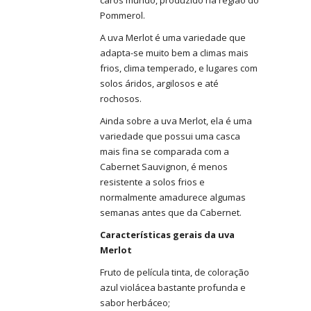
caros mundo, produzido na região do
Pommerol.
A uva Merlot é uma variedade que
adapta-se muito bem a climas mais
frios, clima temperado, e lugares com
solos áridos, argilosos e até
rochosos.
Ainda sobre a uva Merlot, ela é uma
variedade que possui uma casca
mais fina se comparada com a
Cabernet Sauvignon, é menos
resistente a solos frios e
normalmente amadurece algumas
semanas antes que da Cabernet.
Características gerais da uva
Merlot
Fruto de película tinta, de coloração
azul violácea bastante profunda e
sabor herbáceo;