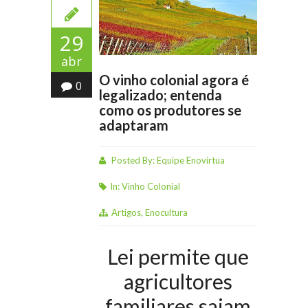
29
abr
O vinho colonial agora é
0
legalizado; entenda
como os produtores se
adaptaram
Posted By:
Equipe Enovirtua
In:
Vinho Colonial
Artigos
,
Enocultura
Lei permite que
agricultores
familiares saiam