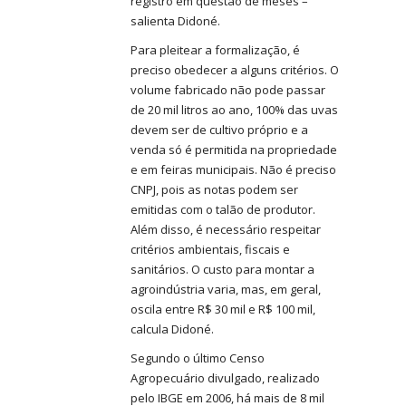
registro em questão de meses –
salienta Didoné.
Para pleitear a formalização, é
preciso obedecer a alguns critérios. O
volume fabricado não pode passar
de 20 mil litros ao ano, 100% das uvas
devem ser de cultivo próprio e a
venda só é permitida na propriedade
e em feiras municipais. Não é preciso
CNPJ, pois as notas podem ser
emitidas com o talão de produtor.
Além disso, é necessário respeitar
critérios ambientais, fiscais e
sanitários. O custo para montar a
agroindústria varia, mas, em geral,
oscila entre R$ 30 mil e R$ 100 mil,
calcula Didoné.
Segundo o último Censo
Agropecuário divulgado, realizado
pelo IBGE em 2006, há mais de 8 mil