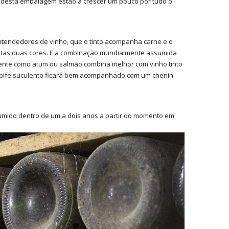
s desta embalagem estão a crescer um pouco por tudo o
ntendedores de vinho, que o tinto acompanha carne e o
estas duas cores. E a combinação mundialmente assumida
ente como atum ou salmão combina melhor com vinho tinto
bife suculento ficará bem acompanhado com um chenin
umido dentro de um a dois anos a partir do momento em