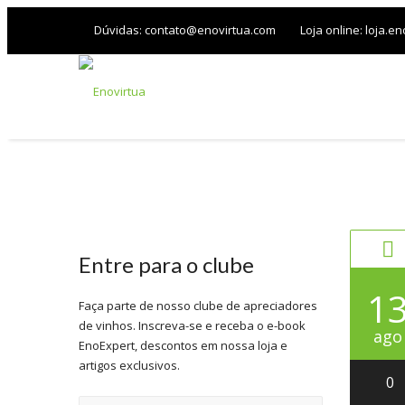
Dúvidas:
contato@enovirtua.com
Loja online:
loja.en
INÍCIO
Entre para o clube
1
Faça parte de nosso clube de apreciadores
de vinhos. Inscreva-se e receba o e-book
ago
EnoExpert, descontos em nossa loja e
artigos exclusivos.
0