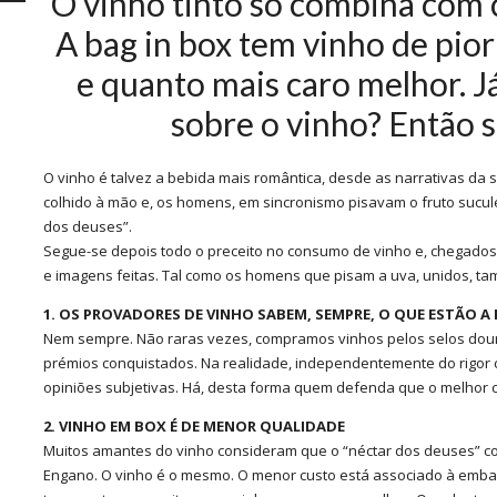
O vinho tinto só combina com 
A bag in box tem vinho de pior
e quanto mais caro melhor. J
sobre o vinho? Então s
O vinho é talvez a bebida mais romântica, desde as narrativas da
colhido à mão e, os homens, em sincronismo pisavam o fruto sucule
dos deuses”.
Segue-se depois todo o preceito no consumo de vinho e, chegados 
e imagens feitas. Tal como os homens que pisam a uva, unidos, t
1. OS PROVADORES DE VINHO SABEM, SEMPRE, O QUE ESTÃO A 
Nem sempre. Não raras vezes, compramos vinhos pelos selos doura
prémios conquistados. Na realidade, independentemente do rigor c
opiniões subjetivas. Há, desta forma quem defenda que o melhor cr
2. VINHO EM BOX É DE MENOR QUALIDADE
Muitos amantes do vinho consideram que o “néctar dos deuses” co
Engano. O vinho é o mesmo. O menor custo está associado à embal