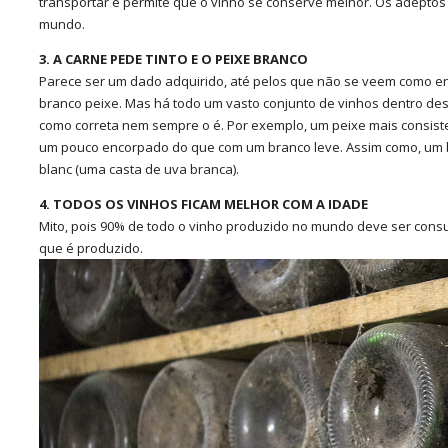
transportar e permite que o vinho se conserve melhor. Os adepto
mundo.
3. A CARNE PEDE TINTO E O PEIXE BRANCO
Parece ser um dado adquirido, até pelos que não se veem como e
branco peixe. Mas há todo um vasto conjunto de vinhos dentro d
como correta nem sempre o é. Por exemplo, um peixe mais consist
um pouco encorpado do que com um branco leve. Assim como, um 
blanc (uma casta de uva branca).
4. TODOS OS VINHOS FICAM MELHOR COM A IDADE
Mito, pois 90% de todo o vinho produzido no mundo deve ser cons
que é produzido.