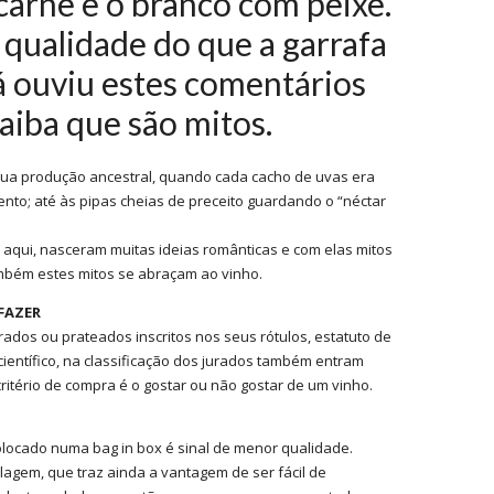
carne e o branco com peixe.
 qualidade do que a garrafa
á ouviu estes comentários
aiba que são mitos.
 sua produção ancestral, quando cada cacho de uvas era
nto; até às pipas cheias de preceito guardando o “néctar
aqui, nasceram muitas ideias românticas e com elas mitos
ambém estes mitos se abraçam ao vinho.
FAZER
dos ou prateados inscritos nos seus rótulos, estatuto de
ientífico, na classificação dos jurados também entram
itério de compra é o gostar ou não gostar de um vinho.
locado numa bag in box é sinal de menor qualidade.
agem, que traz ainda a vantagem de ser fácil de