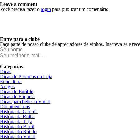
Leave a comment
Você precisa fazer o
login
para publicar um comentário.
Entre para o clube
Faça parte de nosso clube de apreciadores de vinhos. Inscreva-se e rec
Categorias
Dicas
Dicas de Produtos da Loja
Enocultura
Artigos
Dicas do Enófilo
Dicas de Etiqueta
Dicas para beber o Vinho
Documentários
História da Garrafa
História da Rolha
História da Taça
História do Barril
História do Rótulo
História do Vinho