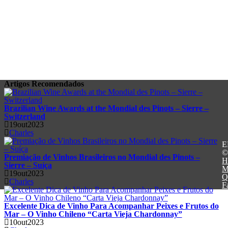
Artigos
Recomendados
Brazilian Wine Awards at the Mondial des Pinots – Sierre –
Switzerland
19out2023
Charles
E
©
Premiação de Vinhos Brasileiros no Mondial des Pinots –
H
Sierre – Suíça
M
19out2023
Q
Charles
F
Excelente Dica de Vinho Para Acompanhar Peixes e Frutos do
Mar – O Vinho Chileno “Carta Vieja Chardonnay”
10out2023