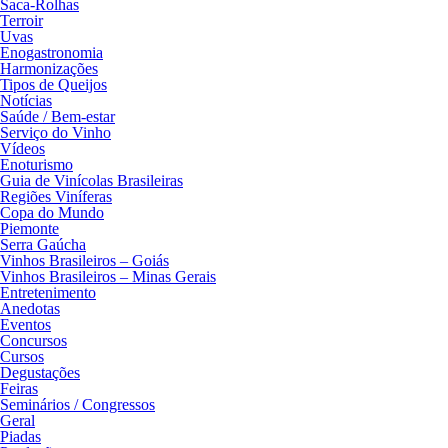
Saca-Rolhas
Terroir
Uvas
Enogastronomia
Harmonizações
Tipos de Queijos
Notícias
Saúde / Bem-estar
Serviço do Vinho
Vídeos
Enoturismo
Guia de Vinícolas Brasileiras
Regiões Viníferas
Copa do Mundo
Piemonte
Serra Gaúcha
Vinhos Brasileiros – Goiás
Vinhos Brasileiros – Minas Gerais
Entretenimento
Anedotas
Eventos
Concursos
Cursos
Degustações
Feiras
Seminários / Congressos
Geral
Piadas