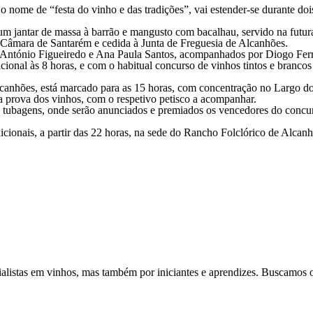
 o nome de “festa do vinho e das tradições”, vai estender-se durante do
 um jantar de massa à barrão e mangusto com bacalhau, servido na futur
 Câmara de Santarém e cedida à Junta de Freguesia de Alcanhões.
 António Figueiredo e Ana Paula Santos, acompanhados por Diogo Ferrei
ional às 8 horas, e com o habitual concurso de vinhos tintos e brancos
lcanhões, está marcado para as 15 horas, com concentração no Largo do
a prova dos vinhos, com o respetivo petisco a acompanhar.
 de tubagens, onde serão anunciados e premiados os vencedores do concu
cionais, a partir das 22 horas, na sede do Rancho Folclórico de Alcanhõ
alistas em vinhos, mas também por iniciantes e aprendizes. Buscamos of