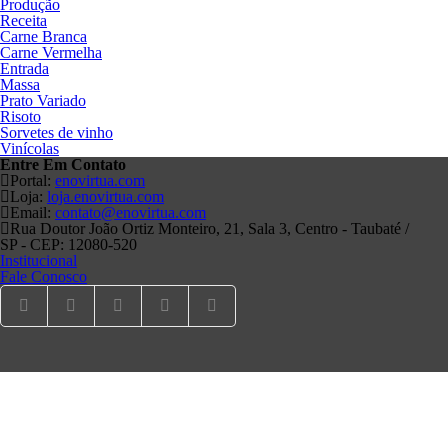
Produção
Receita
Carne Branca
Carne Vermelha
Entrada
Massa
Prato Variado
Risoto
Sorvetes de vinho
Vinícolas
Entre Em
Contato
Portal:
enovirtua.com
Loja:
loja.enovirtua.com
Email:
contato@enovirtua.com
Rua Doutor João Ortiz Monteiro, 21, Sala 3, Centro - Taubaté /
SP - CEP: 12080-520
Institucional
Fale Conosco