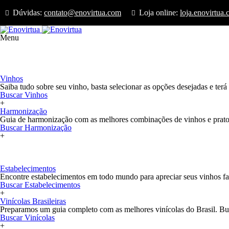
Dúvidas:
contato@enovirtua.com
Loja online:
loja.enovirtua
Menu
Início
Loja
Confrarias
Vinhos e Harmonização
Vinhos
Saiba tudo sobre seu vinho, basta selecionar as opções desejadas e ter
Buscar Vinhos
+
Harmonização
Guia de harmonização com as melhores combinações de vinhos e pratos
Buscar Harmonização
+
+
Estabelecimentos e Vinícolas
Estabelecimentos
Encontre estabelecimentos em todo mundo para apreciar seus vinhos fav
Buscar Estabelecimentos
+
Vinícolas Brasileiras
Preparamos um guia completo com as melhores vinícolas do Brasil. Bus
Buscar Vinícolas
+