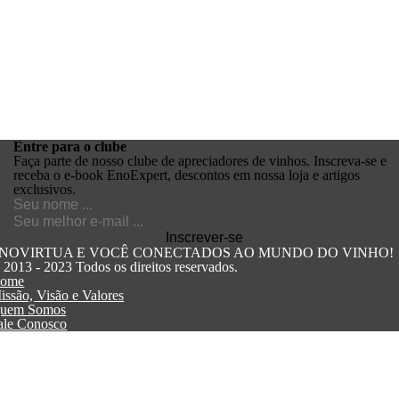
Entre para o
clube
Faça parte de nosso clube de apreciadores de vinhos. Inscreva-se e
receba o e-book EnoExpert, descontos em nossa loja e artigos
exclusivos.
NOVIRTUA E VOCÊ CONECTADOS AO MUNDO DO VINHO!
 2013 - 2023 Todos os direitos reservados.
ome
issão, Visão e Valores
uem Somos
ale Conosco