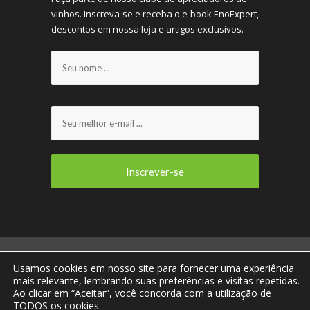
vinhos. Inscreva-se e receba o e-book EnoExpert,
descontos em nossa loja e artigos exclusivos.
ENOVIRTUA E VOCÊ CONECTADOS AO MUNDO DO
Usamos cookies em nosso site para fornecer uma experiência
VINHO! © 2013 - 2023 Todos os direitos
mais relevante, lembrando suas preferências e visitas repetidas.
reservados.
Ao clicar em “Aceitar”, você concorda com a utilização de
TODOS os cookies.