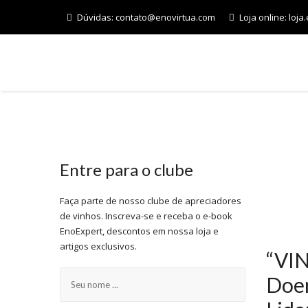
Dúvidas:
contato@enovirtua.com
Loja online:
loja
INÍCIO
Entre para o clube
Faça parte de nosso clube de apreciadores
de vinhos. Inscreva-se e receba o e-book
EnoExpert, descontos em nossa loja e
artigos exclusivos.
“VI
Doen