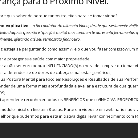
rança para o Próximo Nível.
re quis saber do porque tantos trejeitos para se tomar vinho?
o explicativo
–
o fio condutor do alimento Vinho, desde que seriamente vinifi
feito daquele que não é (que já é muito) mas também te apresenta ferramentas 
almente, afetando até seu termostato financeiro.
ez esteja se perguntando como assim?? e o que vou fazer com isso?? Em n
er a proteger sua saúde com maior propriedade;
er a não ser enrolado(a), INFLUENCIADO(A) na hora de comprar ou tomar v
er a defender-se de dores de cabeça e mal estar genéricos;
sua Postura Mental para Foco em Resoluções e Resultados de sua Performa
render de uma forma mais aprofundada a avaliar a estrutura de qualquer
OS;
ai aprender e reconhecer todos os BENEFÍCIOS que o VINHO VAI PROPORC
módulo inicial on line tem 8 aulas. Parte em vídeos e em webinarios ao vi
 melhor que pudermos para esta iniciativa digital levar conhecimento com