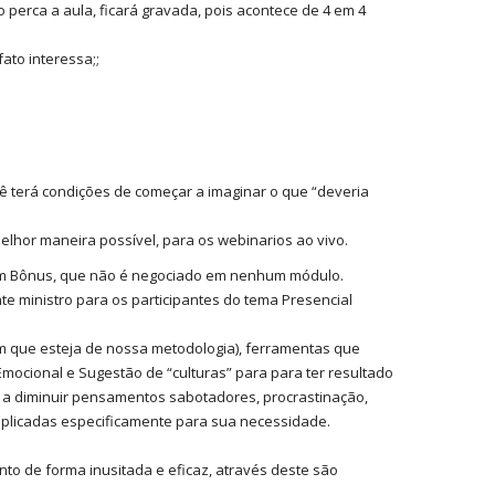
o perca a aula, ficará gravada, pois acontece de 4 em 4
ato interessa;;
ê terá condições de começar a imaginar o que “deveria
lhor maneira possível, para os webinarios ao vivo.
ei um Bônus, que não é negociado em nenhum módulo.
e ministro para os participantes do tema Presencial
em que esteja de nossa metodologia), ferramentas que
Emocional e Sugestão de “culturas” para para ter resultado
da a diminuir pensamentos sabotadores, procrastinação,
aplicadas especificamente para sua necessidade.
to de forma inusitada e eficaz, através deste são