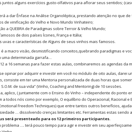
 juntos alguns exercícios gusto-olfativos para aflorar seus sentidos; (cas
erá a dar Ênfase na Análise Organoléptica, prestando atenção no que de f
tos de vinificação do Velho e Novo Mundo Vinhateiro;
ução a QUEBRA de Paradigmas sobre Terroir & Velho Mundo;
famosos de dois países Ícones, França e Itália;
as uvas e características de Alguns de seus vinhos mais famosos.
o é a macro visão, desmistificando conceitos,quebrando paradigmas e voc
em uma determinada garrafa…
 12 a 16 semanas para fazer estas aulas, combinaremos as agendas da me
 se opinar por adquirir e investir em você no módulo de oito aulas, dar
s, consiste em ter uma Mentoria personalizada de duas horas que soment
o S.O.M. de sua vida” (Vinho, Coaching and Mentoring) de 10 sessões.
a, aplico, ( juntamente com o Ensino do Vinho – independente do ponto 
m a todos nós como por exemplo, O equilíbrio do Operacional, Racional e 
. (Emotional Freedom Techniques) que entre tantos outros benefícios, aju
nsiedade … dissolvendo crenças limitantes etc. Ferramentas estas sendo 
us será presenteado para os 12 primeiros participantes.
 problema …. terá pouco tempo para agir e investir em seu aperfeiçoamen
o Vinho.