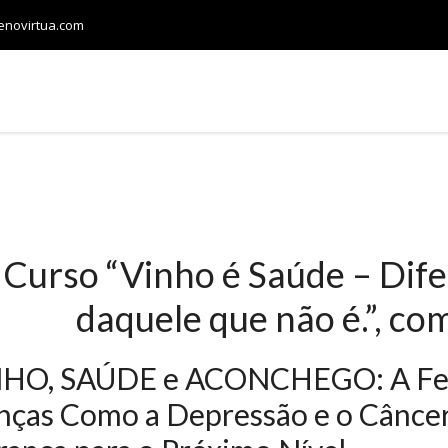
.enovirtua.com
LOJA
CONFRARIAS
VINHOS E HARMONIZAÇÃO
Curso “Vinho é Saúde – Difer
daquele que não é.”, co
NHO, SAÚDE e ACONCHEGO: A Fe
ças Como a Depressão e o Câncer 