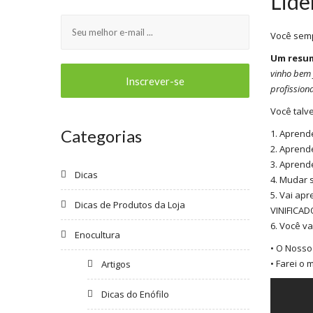
Lide
Você semp
Um resum
vinho bem 
profission
Você talv
Categorias
1. Aprend
2. Aprend
3. Aprend
Dicas
4. Mudar 
5. Vai ap
Dicas de Produtos da Loja
VINIFICAD
6. Você v
Enocultura
• O Nosso 
• Farei o
Artigos
Dicas do Enófilo