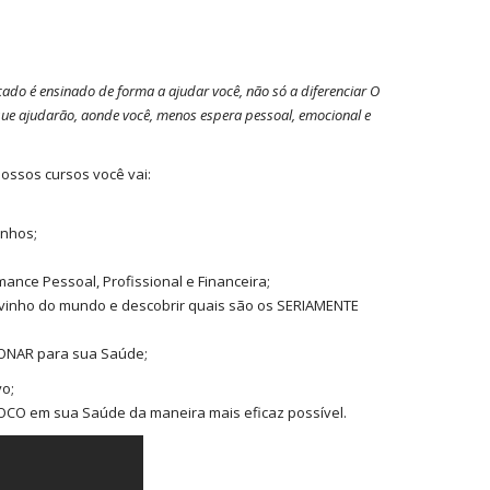
cado é ensinado de forma a ajudar você, não só a diferenciar O
que ajudarão, aonde você, menos espera pessoal, emocional e
ossos cursos você vai:
inhos;
nce Pessoal, Profissional e Financeira;
 vinho do mundo e descobrir quais são os SERIAMENTE
IONAR para sua Saúde;
vo;
 FOCO em sua Saúde da maneira mais eficaz possível.