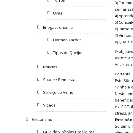
Terroir
3) Faremos
semanas)
Uvas
4) Aprend
5) Concei
Enogastronomia
6) Introd
7) Vinhos 
Harmonizações
8) Quais 
O objetiv
Tipos de Queijos
existir” 
Você terá
Notícias
Portanto,
Saúde / Bem-estar
Este Bônu
“Vinho e 
Serviço do Vinho
Neste tem
beneficia
Vídeos
e a E.F.T
stress, a
Enoturismo
Este bôn
Só tem um
Guia de Vinícolas Brasileiras
alimento 