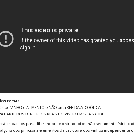
dos temas:
á que VINHO é ALIMENTO e NÃO uma BEBIDA ALCOÓLICA.
Á PARTE DOS BENEFÍCIOS REAIS DO VINHO EM SUA SAÚDE.
rá os passos para diferenciar se o vinho foi ou não seriamente “vinificad
 alguns dos principais elementos da Estrutura dos vinhos independente 