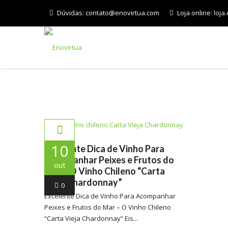
Dúvidas:
contato@enovirtua.com
Loja online:
loja
INÍCIO
10
Excelente Dica de Vinho Para
Acompanhar Peixes e Frutos do
out
Mar – O Vinho Chileno “Carta
Vieja Chardonnay”
0
Excelente Dica de Vinho Para Acompanhar
Peixes e Frutos do Mar – O Vinho Chileno
“Carta Vieja Chardonnay” Eis...