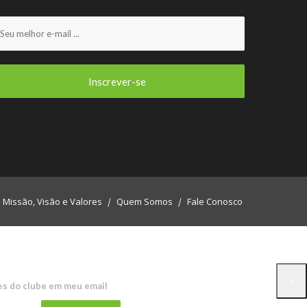
Missão, Visão e Valores
Quem Somos
Fale Conosco
×
es do clube em meu email