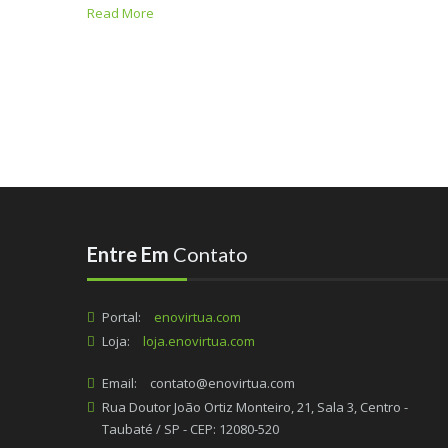
Read More
Entre Em
Contato
Portal:
enovirtua.com
Loja:
loja.enovirtua.com
Email:
contato@enovirtua.com
Rua Doutor João Ortiz Monteiro, 21, Sala 3, Centro -
Taubaté / SP - CEP: 12080-520