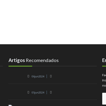
Artigos
Recomendados
E
Fa
06jun2024
In
no
05jun2024