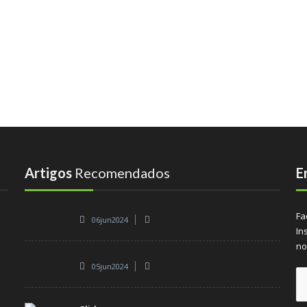
Artigos
Recomendados
E
Fa
06jun2024
In
no
05jun2024