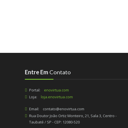
Entre Em
Contato
Portal:
enovirtua.com
Loja:
loja.enovirtua.com
Email:
contato@enovirtua.com
Rua Doutor João Ortiz Monteiro, 21, Sala 3, Centro -
Taubaté / SP - CEP: 12080-520