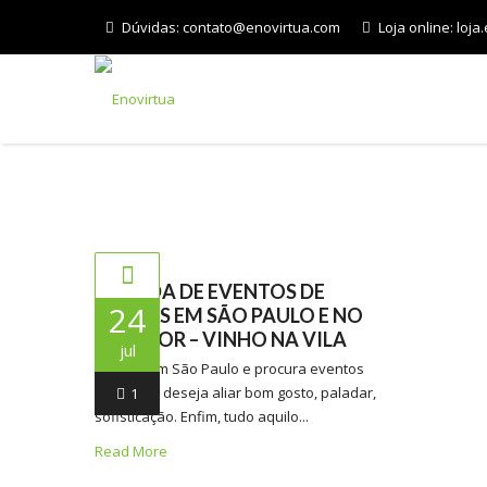
Dúvidas:
contato@enovirtua.com
Loja online:
loja
INÍCIO
AGENDA DE EVENTOS DE
24
VINHOS EM SÃO PAULO E NO
INTERIOR – VINHO NA VILA
jul
Se está em São Paulo e procura eventos
nos quais deseja aliar bom gosto, paladar,
1
sofisticação. Enfim, tudo aquilo...
Read More