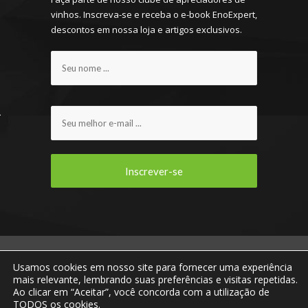
vinhos. Inscreva-se e receba o e-book EnoExpert,
descontos em nossa loja e artigos exclusivos.
ENOVIRTUA E VOCÊ CONECTADOS AO MUNDO DO
Usamos cookies em nosso site para fornecer uma experiência
VINHO! © 2013 - 2023 Todos os direitos
mais relevante, lembrando suas preferências e visitas repetidas.
reservados.
Ao clicar em “Aceitar”, você concorda com a utilização de
TODOS os cookies.