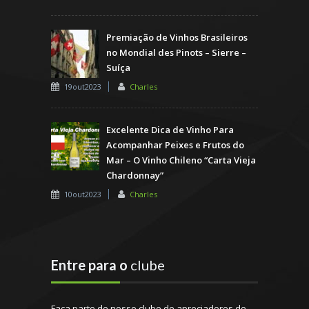
Premiação de Vinhos Brasileiros
no Mondial des Pinots – Sierre –
Suíça
19out2023
Charles
Excelente Dica de Vinho Para
Acompanhar Peixes e Frutos do
Mar – O Vinho Chileno “Carta Vieja
Chardonnay”
10out2023
Charles
Entre para o
clube
Faça parte de nosso clube de apreciadores de